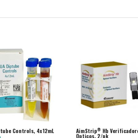
®
ptube Controls, 4x12mL
AimStrip
Hb Verificador
Opticos, 2/pk