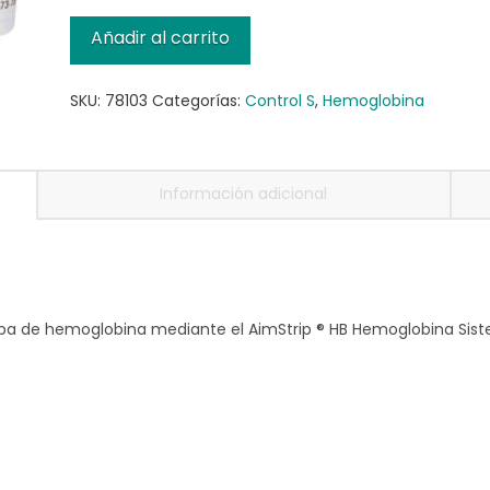
Set
Añadir al carrito
de
Controles,
SKU:
78103
Categorías:
Control S
,
Hemoglobina
3x2mL
cantidad
Información adicional
eba de hemoglobina mediante el AimStrip ® HB Hemoglobina Sis