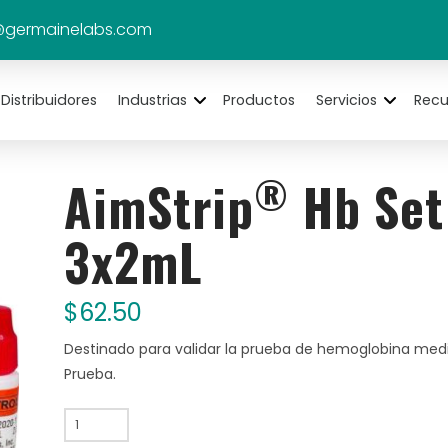
@germainelabs.com
Distribuidores
Industrias
Productos
Servicios
Recu
®
AimStrip
Hb Set 
3x2mL
$
62.50
Destinado para validar la prueba de hemoglobina med
Prueba.
AimStrip®
Hb