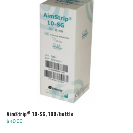
®
AimStrip
10-SG, 100/bottle
$
40.00