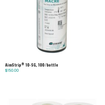
®
AimStrip
10-SG, 100/bottle
$
150.00