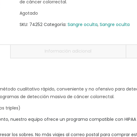
de cáncer colorrectal.
Agotado
SKU:
74252
Categoría:
Sangre oculta
,
Sangre oculta
Información adicional
todo cualitativo rápido, conveniente y no ofensivo para detec
ogramas de detección masiva de cáncer colorrectal.
s triples)
o, nuestro equipo ofrece un programa compatible con HIPAA q
sar los sobres. No más viajes al correo postal para comprar es