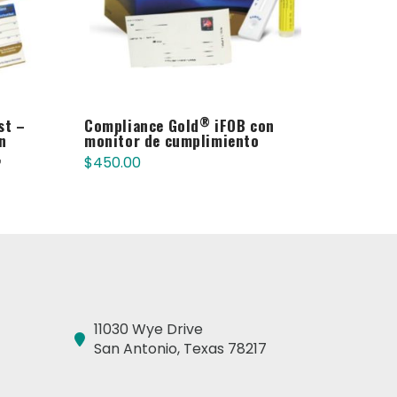
®
st –
Compliance Gold
iFOB con
n
monitor de cumplimiento
,
$
450.00
11030 Wye Drive
San Antonio, Texas 78217