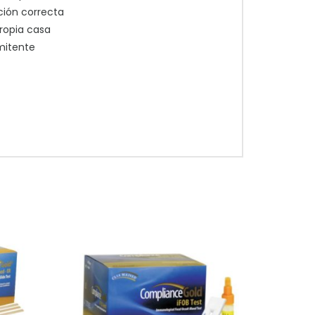
ción correcta
ropia casa
mitente