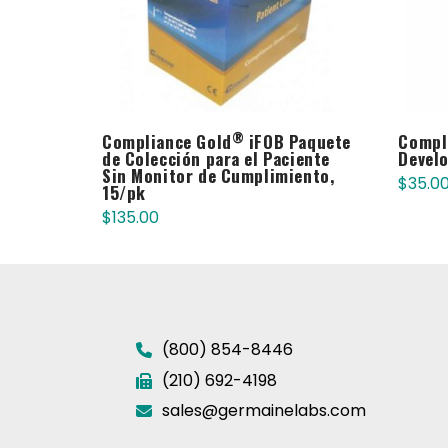
®
Compliance Gold
iFOB Paquete
Compl
de Colección para el Paciente
Devel
Sin Monitor de Cumplimiento,
$
35.0
15/pk
$
135.00
(800) 854-8446
(210) 692-4198
sales@germainelabs.com