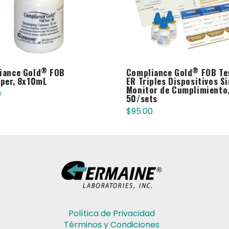
®
®
iance Gold
FOB
Compliance Gold
FOB Te
oper, 8x10mL
ER Triples Dispositivos Si
Monitor de Cumplimiento
0
50/sets
$
95.00
Política de Privacidad
Términos y Condiciones